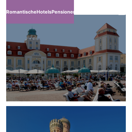
RomantischeHotelsPensionen